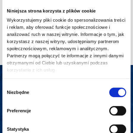
06.08.2021 r. zmieniający komunikat z dnia
03.08.2021 r. odnośnie do Osiedla Nowy Horyzont
Niniejsza strona korzysta z plików cookie
w m. Borkowo
Wykorzystujemy pliki cookie do spersonalizowania treści
i reklam, aby oferować funkcje społecznościowe i
Ocena o jakości wody przeznaczonej do spożycia
analizować ruch w naszej witrynie. Informacje o tym, jak
odnośnie do osiedla Nowy Horyzont w miejscowości
korzystasz z naszej witryny, udostępniamy partnerom
Borkowo
społecznościowym, reklamowym i analitycznym.
Partnerzy mogą połączyć te informacje z innymi danymi
otrzymanymi od Ciebie lub uzyskanymi podczas
korzystania z ich usług.
Wybór
Niezbędne
zgody
Preferencje
Reknica Sp. z o.o.
Statystyka
ul. Leśna 12, 83-050 Kolbudy