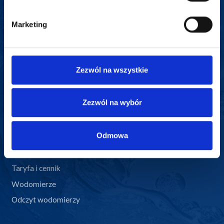
58 682 74 11
Marketing
sekretariat@reknica.pl
Dla Klienta
Zezwól na wszystkie
Biuro Obsługi Klienta
Zezwól na wybór
eBOK – Elektroniczne Biuro Obsługi Klienta
E-faktura
Odmowa
Formularze
Regulaminy
Taryfa i cennik
Wodomierze
Odczyt wodomierzy