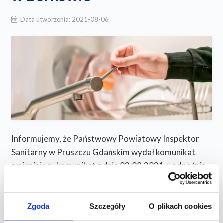
Data utworzenia:
2021-08-06
Informujemy, że Państwowy Powiatowy Inspektor
Sanitarny w Pruszczu Gdańskim wydał komunikat
zmieniający komunikat z dnia 03.08.2021 r. odnośnie
do Osiedla Nowy Horyzont w miejscowości Borkowo.
Komunikat Państwowego Powiatowego Inspektora
Zgoda
Szczegóły
O plikach cookies
Sanitarnego w Pruszczu Gdańskim z dnia