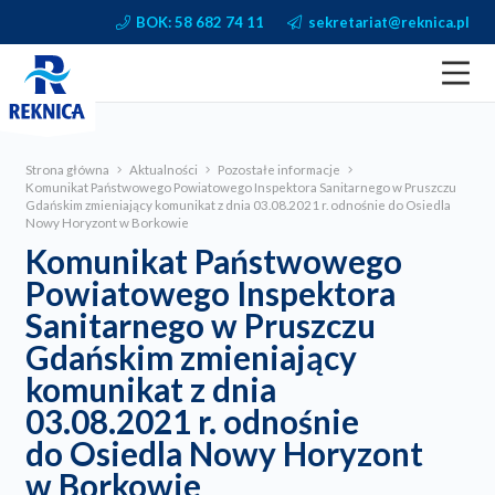
BOK: 58 682 74 11
sekretariat@reknica.pl
Strona główna
Aktualności
Pozostałe informacje
Komunikat Państwowego Powiatowego Inspektora Sanitarnego w Pruszczu
Gdańskim zmieniający komunikat z dnia 03.08.2021 r. odnośnie do Osiedla
Nowy Horyzont w Borkowie
Komunikat Państwowego
Powiatowego Inspektora
Sanitarnego w Pruszczu
Gdańskim zmieniający
komunikat z dnia
03.08.2021 r. odnośnie
do Osiedla Nowy Horyzont
w Borkowie