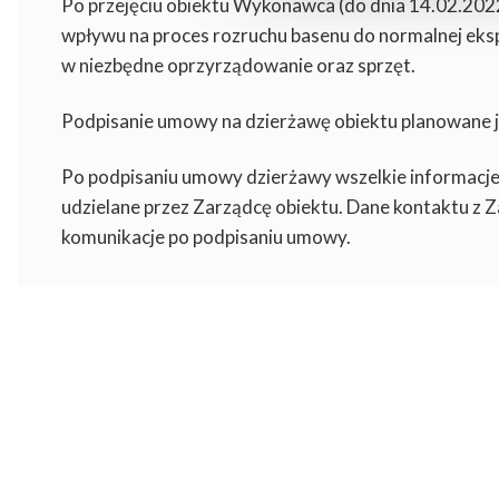
Po przejęciu obiektu Wykonawca (do dnia 14.02.2022 
Reknica Sp. z o.o.
Formular
wpływu na proces rozruchu basenu do normalnej eksp
w niezbędne oprzyrządowanie oraz sprzęt.
Regulami
ul. Leśna 12, 83-050 Kolbudy
Taryfa i 
58 682 74 11
Podpisanie umowy na dzierżawę obiektu planowane je
Wodomie
sekretariat@reknica.pl
Odczyt w
Po podpisaniu umowy dzierżawy wszelkie informacje
udzielane przez Zarządcę obiektu. Dane kontaktu z
komunikacje po podpisaniu umowy.
Copyright © 2026 Reknica Sp. z o.o. Wszelkie prawa zastrzeżone. Kopiowanie tekstów, 