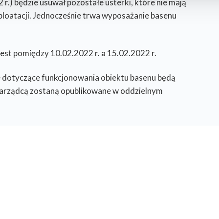
r.) będzie usuwał pozostałe usterki, które nie mają
Usługi dodatkowe i specjal
ze
loatacji. Jednocześnie trwa wyposażanie basenu
O firmie
ny
cennik
Jakość wody
st pomiędzy 10.02.2022 r. a 15.02.2022 r.
rze
O nas
odomierzy
 dotyczące funkcjonowania obiektu basenu będą
 Zarządcą zostaną opublikowane w oddzielnym
grafik i zdjęć bez pisemnego zezwolenia – zabronione. Projekt i wykonanie: n8n.