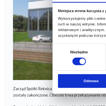
Niniejsza strona korzysta z
Wykorzystujemy pliki cookie 
ruch w naszej witrynie. Inf
reklamowym i analitycznym. 
uzyskanymi podczas korzysta
Wybór
Niezbędne
zgody
Dla Kl
Odmowa
Biuro Obs
Zarząd Spółki
Reknica
uprzejmie informuje, że prace
eBOK – El
zostały zakończone. Obecnie trwa przekazywanie ob
Klienta
E-faktura