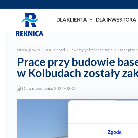
DLA KLIENTA
DLA INWESTORA
Strona główna
Aktualności
Inwestycje i modernizacje
Prace przy 
Prace przy budowie base
w Kolbudach zostały za
Data utworzenia:
2022-02-08
Zgoda