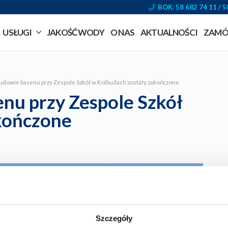
BOK: 58 682 74 11 / 5
USŁUGI
JAKOŚĆ WODY
O NAS
AKTUALNOŚCI
ZAMÓ
budowie basenu przy Zespole Szkół w Kolbudach zostały zakończone
nu przy Zespole Szkół
kończone
Szczegóły