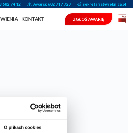
8 682 74 12
Awaria: 602 717 723
sekretariat@reknica.pl
WIENIA
KONTAKT
ZGŁOŚ AWARIĘ
O plikach cookies