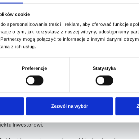
 plików cookie
do spersonalizowania treści i reklam, aby oferować funkcje sp
ormacje o tym, jak korzystasz z naszej witryny, udostępniamy p
Partnerzy mogą połączyć te informacje z innymi danymi otrzym
nia z ich usług.
Preferencje
Statystyka
ienta
Dla Inwestora
Zezwól na wybór
Z
Usługi
ługi Klienta
 przy budowie basenu przy Zespole Szkół w Kolbudach
ektroniczne Biuro Obsługi
Usługi wodno-kanalizacyjn
iektu Inwestorowi.
Prace budowlane i ziemne